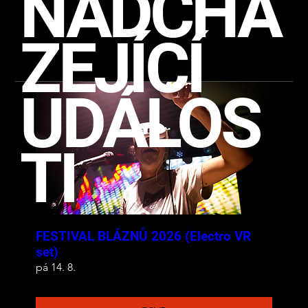
NADCHÁ
ZEJÍCÍ
UDÁLOS
TI
FESTIVAL BLÁZNŮ 2026 (Electro VR
set)
pá 14. 8.