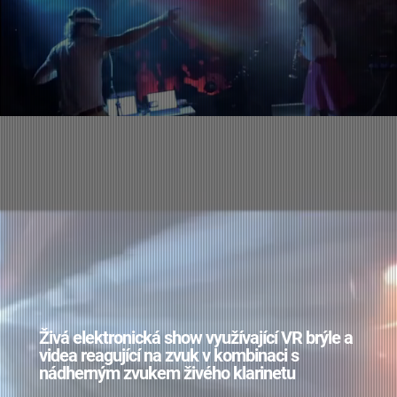
Živá elektronická show využívající VR brýle a
videa reagující na zvuk v kombinaci s
nádherným zvukem živého klarinetu