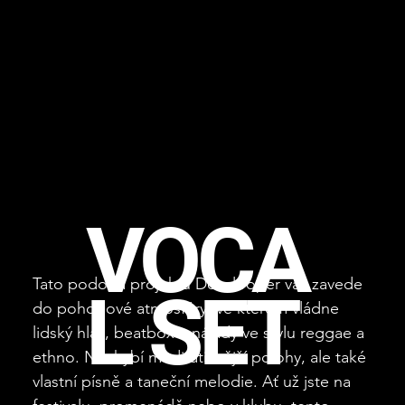
VOCA
Tato podoba projektu Develooper vás zavede
L SET
do pohodové atmosféry, ve kterém vládne
lidský hlas, beatbox a nálady ve stylu reggae a
ethno. Nechybí meditativnější polohy, ale také
vlastní písně a taneční melodie. Ať už jste na