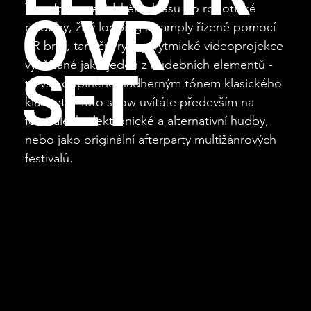
Transformace lidského hlasu do robotické
O VR
podoby, živý looping a samply řízené pomocí
VR brýlí, taneční rytmy, rytmické videoprojekce
využívané jako jeden z hudebních elementů -
SET
to vše doplněno nádherným tónem klasického
klarinetu. Tuto show uvítáte především na
festivalech elektronické a alternativní hudby,
nebo jako originální afterparty multižánrových
festivalů.