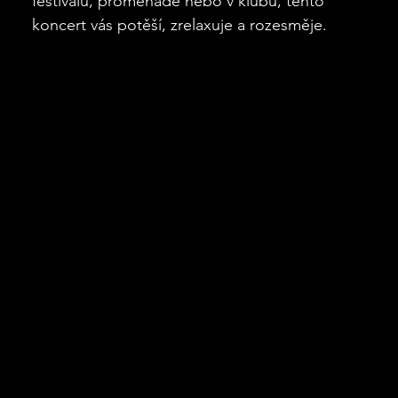
festivalu, promenádě nebo v klubu, tento
koncert vás potěší, zrelaxuje a rozesměje.