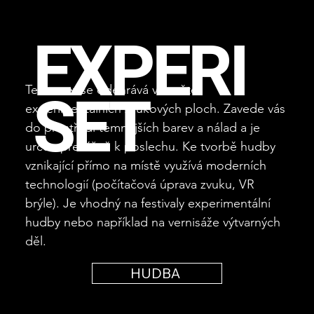
EXPERI
Tento set se odehrává ve světě
SET
experimentálních zvukových ploch. Zavede vás
do prostředí temnějších barev a nálad a je
určen převážně k poslechu. Ke tvorbě hudby
vznikající přímo na místě využívá moderních
technologií (počítačová úprava zvuku, VR
brýle). Je vhodný na festivaly experimentální
hudby nebo například na vernisáže výtvarných
děl.
HUDBA