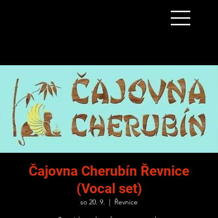
Čajovna Cherubín Řevnice
(Vocal set)
so 20. 9.
  |  
Řevnice